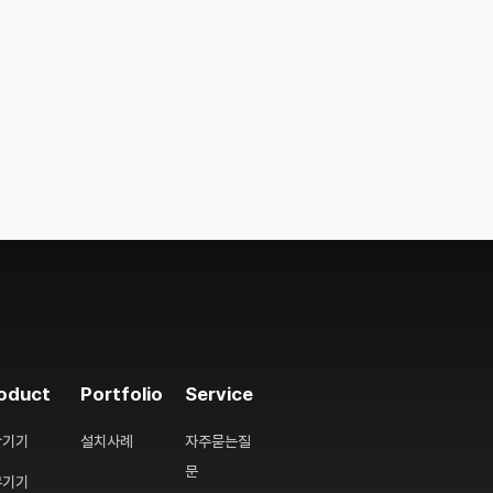
oduct
Portfolio
Service
산기기
설치사례
자주묻는질
문
무기기